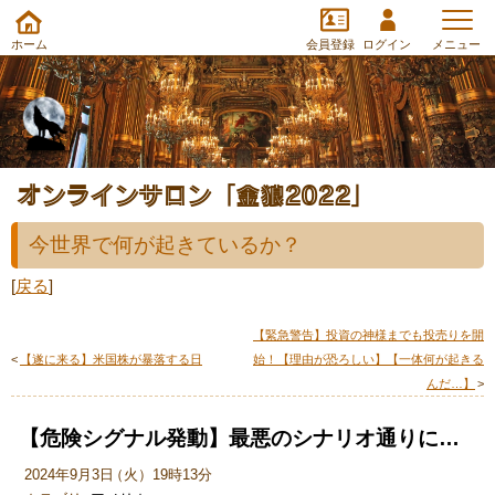
ホーム
会員登録
ログイン
メニュー
オンラインサロン「金狼2022」
今世界で何が起きているか？
[
戻る
]
【緊急警告】投資の神様までも投売りを開
<
【遂に来る】米国株が暴落する日
始！【理由が恐ろしい】【一体何が起きる
んだ…】
>
【危険シグナル発動】最悪のシナリオ通りに…
2024年9月3日
（
火
）
19時13分