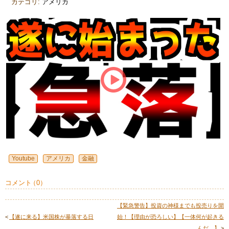
カテゴリ:
アメリカ
Youtube
アメリカ
金融
コメント
（
0
）
【緊急警告】投資の神様までも投売りを開
<
【遂に来る】米国株が暴落する日
始！【理由が恐ろしい】【一体何が起きる
んだ…】
>