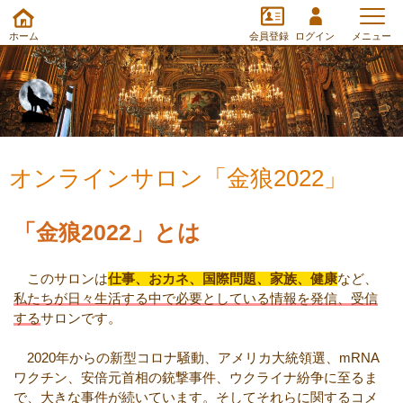
ホーム
会員登録
ログイン
メニュー
オンラインサロン「金狼2022」
「金狼2022」とは
このサロンは
仕事、おカネ、国際問題、家族、健康
など、
私たちが日々生活する中で必要としている情報を発信、受信
する
サロンです。
2020年からの新型コロナ騒動、アメリカ大統領選、mRNA
ワクチン、安倍元首相の銃撃事件、ウクライナ紛争に至るま
で、大きな事件が続いています。そしてそれらに関するコメ