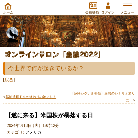
ホーム
会員登録
ログイン
メニュー
オンラインサロン「金狼2022」
今世界で何が起きているか？
[
戻る
]
【危険シグナル発動】最悪のシナリオ通り
<
基軸通貨ドルの終わりの始まり！
に…
>
【遂に来る】米国株が暴落する日
2024年9月3日
（
火
）
19時12分
カテゴリ:
アメリカ