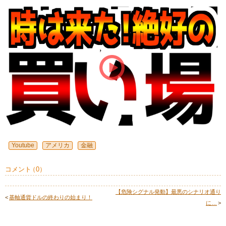
Youtube
アメリカ
金融
コメント
（
0
）
【危険シグナル発動】最悪のシナリオ通り
<
基軸通貨ドルの終わりの始まり！
に…
>