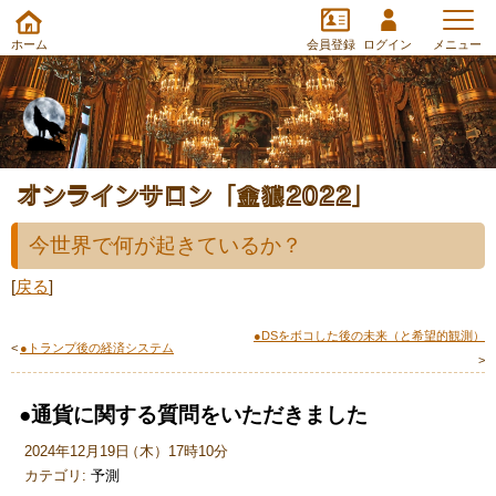
ホーム
会員登録
ログイン
メニュー
オンラインサロン「金狼2022」
今世界で何が起きているか？
[
戻る
]
●DSをボコした後の未来（と希望的観測）
<
●トランプ後の経済システム
>
●通貨に関する質問をいただきました
2024年12月19日
（
木
）
17時10分
カテゴリ:
予測