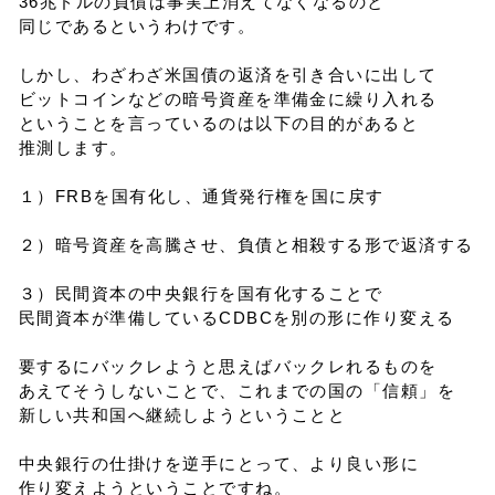
36兆ドルの負債は事実上消えてなくなるのと
同じであるというわけです。
しかし、わざわざ米国債の返済を引き合いに出して
ビットコインなどの暗号資産を準備金に繰り入れる
ということを言っているのは以下の目的があると
推測します。
１）FRBを国有化し、通貨発行権を国に戻す
２）暗号資産を高騰させ、負債と相殺する形で返済する
３）民間資本の中央銀行を国有化することで
民間資本が準備しているCDBCを別の形に作り変える
要するにバックレようと思えばバックレれるものを
あえてそうしないことで、これまでの国の「信頼」を
新しい共和国へ継続しようということと
中央銀行の仕掛けを逆手にとって、より良い形に
作り変えようということですね。