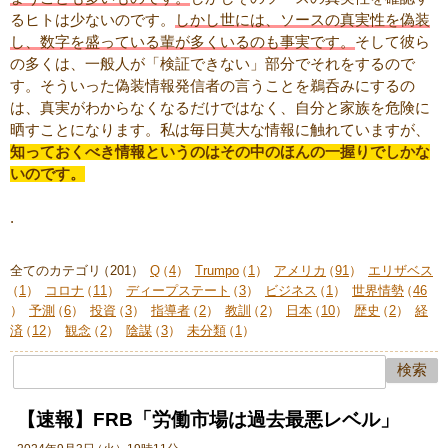
るヒトは少ないのです。
しかし世には、ソースの真実性を偽装
し、数字を盛っている輩が多くいるのも事実です。
そして彼ら
の多くは、一般人が「検証できない」部分でそれをするので
す。そういった偽装情報発信者の言うことを鵜呑みにするの
は、真実がわからなくなるだけではなく、自分と家族を危険に
晒すことになります。私は毎日莫大な情報に触れていますが、
知っておくべき情報というのはその中のほんの一握りでしかな
いのです。
.
全てのカテゴリ
（
201
）
Q
（
4
）
Trumpo
（
1
）
アメリカ
（
91
）
エリザベス
（
1
）
コロナ
（
11
）
ディープステート
（
3
）
ビジネス
（
1
）
世界情勢
（
46
）
予測
（
6
）
投資
（
3
）
指導者
（
2
）
教訓
（
2
）
日本
（
10
）
歴史
（
2
）
経
済
（
12
）
観念
（
2
）
陰謀
（
3
）
未分類
（
1
）
【速報】FRB「労働市場は過去最悪レベル」