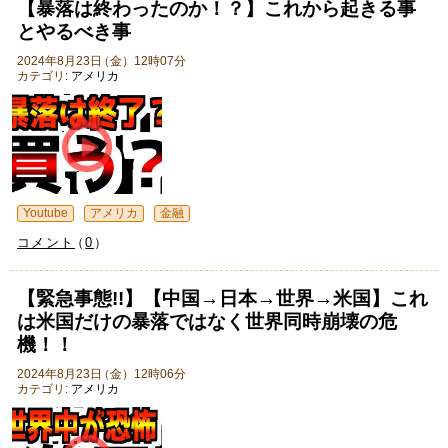
【暴落は終わったのか！？】これから起きる事
とやるべき事
2024年8月23日
（
金
）
12時07分
カテゴリ:
アメリカ
Youtube
アメリカ
金融
コメント
（
0
）
【緊急事態!!】【中国→日本→世界→米国】これ
は米国だけの暴落ではなく世界同時崩壊の危
機！！
2024年8月23日
（
金
）
12時06分
カテゴリ:
アメリカ