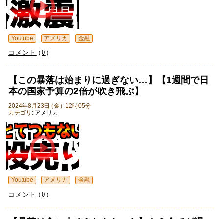
Youtube
アメリカ
金融
コメント
（
0
）
【この暴落は始まりに過ぎない…】【1週間で日
本の国家予算の2倍が吹き飛ぶ】
2024年8月23日
（
金
）
12時05分
カテゴリ:
アメリカ
Youtube
アメリカ
金融
コメント
（
0
）