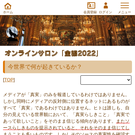
ホーム
会員登録
ログイン
メニュー
オンラインサロン「金狼2022」
今世界で何が起きているか？
[
TOP
]
メディアが「真実」のみを報道しているわけではありません。
しかし同時にメディアの反対側に位置するネットにあるものが
すべて「真実」であるわけではありません。ヒトは誰しも、自
分の見えている世界観において、「真実らしきこと」「真実で
あって欲しいこと」をそのまま信じる傾向があります。
またソ
ースらしきものを提示されていると、それをそのまま信じてし
まうことも多いものです。
しかしそのソースの真実性を確認す